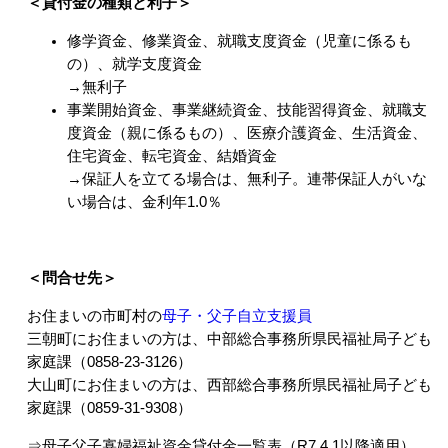
＜貸付金の種類と利子＞
修学資金、修業資金、就職支度資金（児童に係るも
の）、就学支度資金
→無利子
事業開始資金、事業継続資金、技能習得資金、就職支
度資金（親に係るもの）、医療介護資金、生活資金、
住宅資金、転宅資金、結婚資金
→保証人を立てる場合は、無利子。連帯保証人がいな
い場合は、金利年1.0％
＜問合せ先＞
お住まいの市町村の
母子・父子自立支援員
三朝町にお住まいの方は、中部総合事務所県民福祉局子ども
家庭課（0858-23-3126）
大山町にお住まいの方は、西部総合事務所県民福祉局子ども
家庭課（0859-31-9308）
⇒母子父子寡婦福祉資金貸付金一覧表（R7.4.1以降適用）