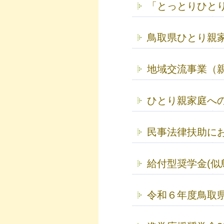
「とっとりひと
鳥取県ひとり親
地域交流事業（
ひとり親家庭へ
民事法律扶助に
給付型奨学金(似
令和６年度鳥取