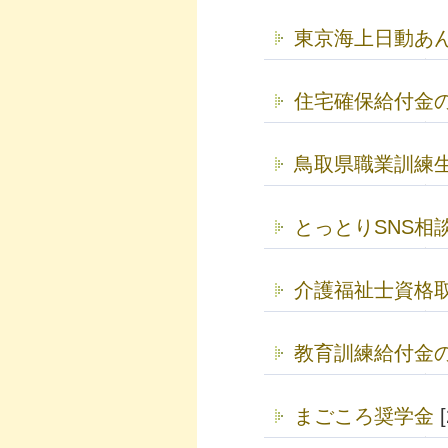
東京海上日動あ
住宅確保給付金
鳥取県職業訓練
とっとりSNS相
介護福祉士資格
教育訓練給付金
まごころ奨学金
[