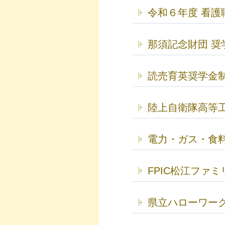
令和６年度 看護
那須記念財団 奨
読売育英奨学金
陸上自衛隊高等
電力・ガス・食
FPIC松江ファ
県立ハローワーク