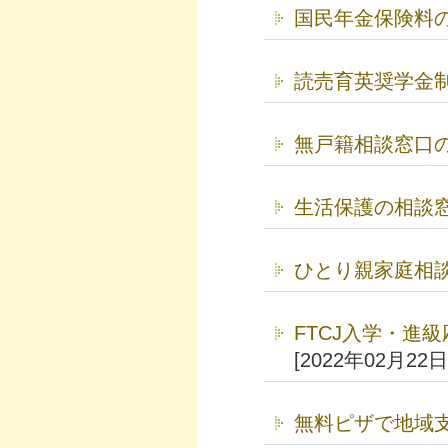
国民年金保険料
読売育英奨学金
無戸籍相談窓口
生活保護の相談
ひとり親家庭相
FTCJ入学・進
[2022年02月22日
無料ピザで地域